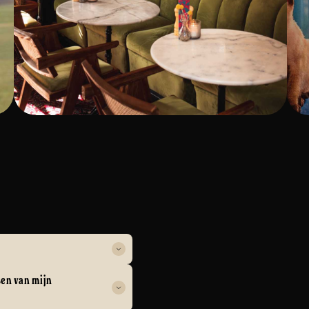
gingsmail die je na je
sen van mijn
 you’re done.