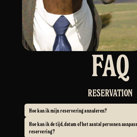
FAQ
RESERVATION
Hoe kan ik mijn reservering annuleren?
Annuleren kan super makkelijk via de bevesti
Hoe kan ik de tijd, datum of het aantal personen aanpas
online reservering hebt gekregen. Eén klik en
reservering?